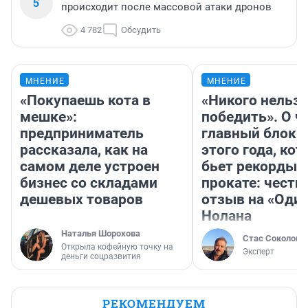
5
происходит после массовой атаки дронов
4 782
Обсудить
МНЕНИЕ
МНЕНИЕ
«Покупаешь кота в
«Никого нельз
мешке»:
победить». О ч
предприниматель
главный блокб
рассказала, как на
этого года, ко
самом деле устроен
бьет рекорды 
бизнес со складами
прокате: честн
дешевых товаров
отзыв на «Оди
Нолана
Наталья Шорохова
Стас Соколов
Открыла кофейную точку на
Эксперт
деньги соцразвития
РЕКОМЕНДУЕМ