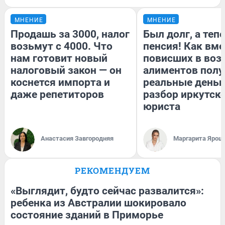
МНЕНИЕ
МНЕНИЕ
Продашь за 3000, налог
Был долг, а теп
возьмут с 4000. Что
пенсия! Как вм
нам готовит новый
повисших в воз
налоговый закон — он
алиментов полу
коснется импорта и
реальные деньг
даже репетиторов
разбор иркутск
юриста
Анастасия Завгородняя
Маргарита Ярош
РЕКОМЕНДУЕМ
«Выглядит, будто сейчас развалится»:
ребенка из Австралии шокировало
состояние зданий в Приморье