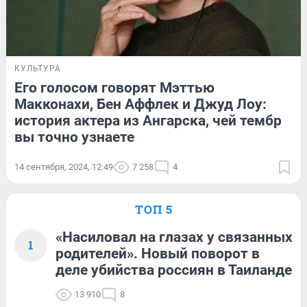
КУЛЬТУРА
Его голосом говорят Мэттью
Макконахи, Бен Аффлек и Джуд Лоу:
история актера из Ангарска, чей тембр
вы точно узнаете
14 сентября, 2024, 12:49
7 258
4
ТОП 5
«Насиловал на глазах у связанных
1
родителей». Новый поворот в
деле убийства россиян в Таиланде
13 910
8