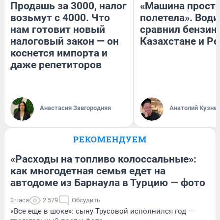
Продашь за 3000, налог
«Машина прост
возьмут с 4000. Что
полетела». Води
нам готовит новый
сравнил бензин
налоговый закон — он
Казахстане и Р
коснется импорта и
даже репетиторов
Анастасия Завгородняя
Анатолий Кузне
РЕКОМЕНДУЕМ
«Расходы на топливо колоссальные»:
как многодетная семья едет на
автодоме из Барнаула в Турцию — фото
3 часа
2 579
Обсудить
«Все еще в шоке»: сыну Трусовой исполнился год —