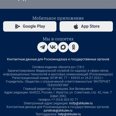
Мобильное приложение
Google Play
App Store
Мы в соцсетях
Контактные данные для Роскомнадзора и государственных органов
Сетевое издание «Ирсити.ру» (18+)
Зарегистрировано Федеральной службой по надзору в сфере связи,
информационных технологий и массовых коммуникаций (Роскомнадзор)
Регистрационный номер ЭЛ № ФС 77 – 83655 от 26.07.2022 г.
Учредитель: Общество с ограниченной ответственностью "ИНТЕРНЕТ
ТЕХНОЛОГИИ"
Главный редактор: Кузнецова Зоя Валерьевна
Адрес редакции: 664022, Россия, г. Иркутск, ул. Советская, стр. 42, пом. 7
(офис 206),
телефон +7 (924) 603 02 71
Электронный адрес редакции:
ircity@shkulev.ru
Контактные данные для Роскомнадзора и государственных органов:
juristnsk@shkulev.ru
Техподдержка:
help@shkulev.ru