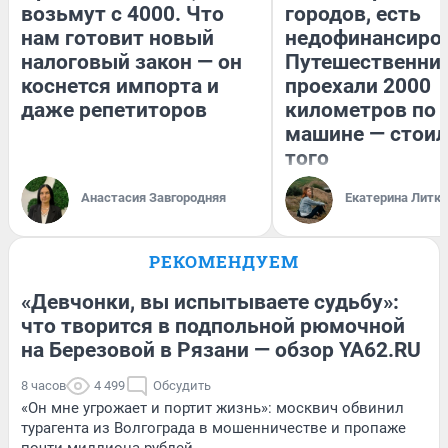
возьмут с 4000. Что
городов, есть
нам готовит новый
недофинансиро
налоговый закон — он
Путешественни
коснется импорта и
проехали 2000
даже репетиторов
километров по 
машине — стоил
того
Анастасия Завгородняя
Екатерина Литк
РЕКОМЕНДУЕМ
«Девчонки, вы испытываете судьбу»:
что творится в подпольной рюмочной
на Березовой в Рязани — обзор YA62.RU
8 часов
4 499
Обсудить
«Он мне угрожает и портит жизнь»: москвич обвинил
турагента из Волгограда в мошенничестве и пропаже