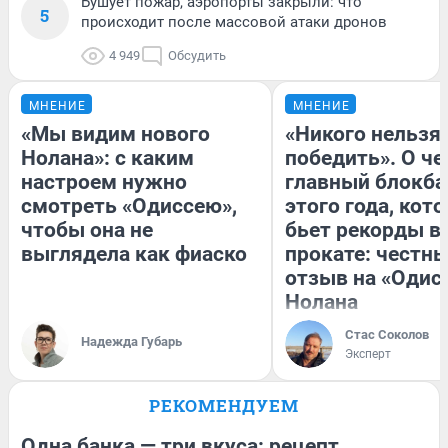
Бушует пожар, аэропорты закрыли: что
5
происходит после массовой атаки дронов
4 949
Обсудить
МНЕНИЕ
МНЕНИЕ
«Мы видим нового
«Никого нельзя
Нолана»: с каким
победить». О ч
настроем нужно
главный блокба
смотреть «Одиссею»,
этого года, кот
чтобы она не
бьет рекорды в
выглядела как фиаско
прокате: честн
отзыв на «Одис
Нолана
Стас Соколов
Надежда Губарь
Эксперт
РЕКОМЕНДУЕМ
Одна банка — три вкуса: рецепт