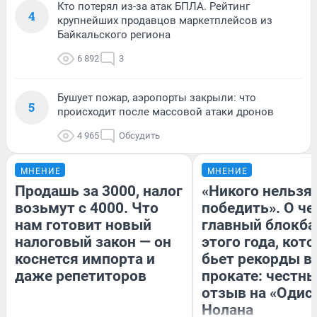
Кто потерял из-за атак БПЛА. Рейтинг
4
крупнейших продавцов маркетплейсов из
Байкальского региона
6 892
3
Бушует пожар, аэропорты закрыли: что
5
происходит после массовой атаки дронов
4 965
Обсудить
МНЕНИЕ
МНЕНИЕ
Продашь за 3000, налог
«Никого нельзя
возьмут с 4000. Что
победить». О ч
нам готовит новый
главный блокба
налоговый закон — он
этого года, кот
коснется импорта и
бьет рекорды в
даже репетиторов
прокате: честн
отзыв на «Одис
Нолана