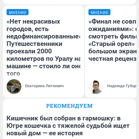
МНЕНИЕ
МНЕНИЕ
«Нет некрасивых
«Финал не совпа
городов, есть
ожиданиями»: с
недофинансированные».
смотреть филь
Путешественники
«Старый орел» 
проехали 2000
большом экран
километров по Уралу на
честная реценз
машине — стоило ли оно
того
Екатерина Литкевич
Надежда Губарь
РЕКОМЕНДУЕМ
Кишечник был собран в гармошку: в
Югре кошечка с тяжелой судьбой ищет
новый дом — ее история