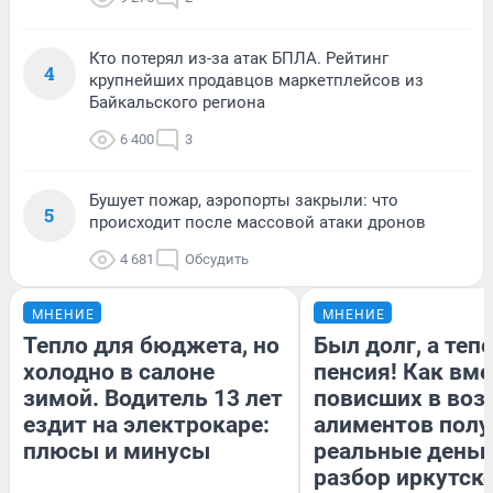
Кто потерял из-за атак БПЛА. Рейтинг
4
крупнейших продавцов маркетплейсов из
Байкальского региона
6 400
3
Бушует пожар, аэропорты закрыли: что
5
происходит после массовой атаки дронов
4 681
Обсудить
МНЕНИЕ
МНЕНИЕ
Тепло для бюджета, но
Был долг, а теп
холодно в салоне
пенсия! Как вм
зимой. Водитель 13 лет
повисших в воз
ездит на электрокаре:
алиментов полу
плюсы и минусы
реальные деньг
разбор иркутск