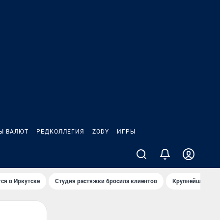
Ы ВАЛЮТ
РЕДКОЛЛЕГИЯ
ZODY
ИГРЫ
ся в Иркутске
Студия растяжки бросила клиентов
Крупнейшие про