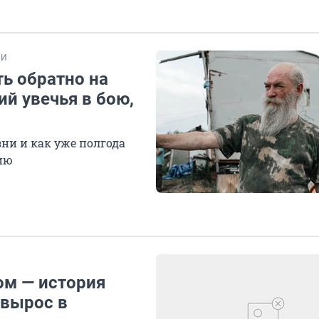
ИИ
ь обратно на
й увечья в бою,
зни и как уже полгода
ию
ом — история
 вырос в