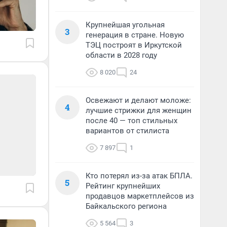
Крупнейшая угольная
3
генерация в стране. Новую
ТЭЦ построят в Иркутской
области в 2028 году
8 020
24
Освежают и делают моложе:
4
лучшие стрижки для женщин
после 40 — топ стильных
вариантов от стилиста
7 897
1
Кто потерял из-за атак БПЛА.
5
Рейтинг крупнейших
продавцов маркетплейсов из
Байкальского региона
5 564
3