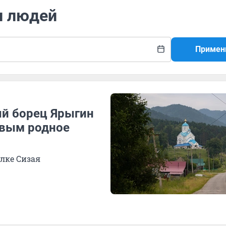
и людей
Примен
ый борец Ярыгин
овым родное
елке Сизая