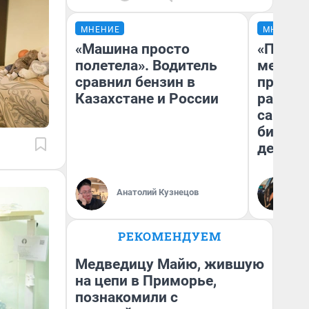
МНЕНИЕ
МНЕНИЕ
«Машина просто
«Покуп
полетела». Водитель
мешке»
сравнил бензин в
предпр
Казахстане и России
рассказ
самом 
бизнес
дешевы
На
Анатолий Кузнецов
От
де
РЕКОМЕНДУЕМ
Медведицу Майю, жившую
на цепи в Приморье,
познакомили с