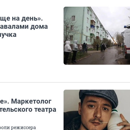
ще на день».
завалами дома
нучка
е». Маркетолог
тельского театра
 роли режиссера