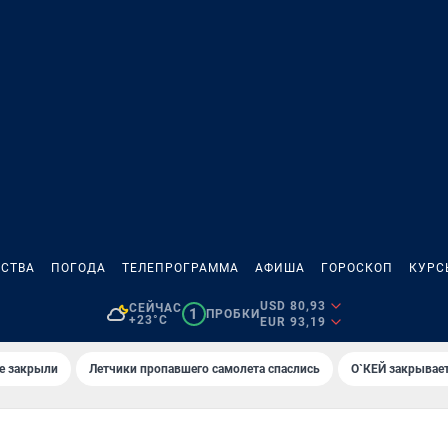
СТВА
ПОГОДА
ТЕЛЕПРОГРАММА
АФИША
ГОРОСКОП
КУРС
USD 80,93
СЕЙЧАС
1
ПРОБКИ
+23°C
EUR 93,19
е закрыли
Летчики пропавшего самолета спаслись
О`КЕЙ закрывает