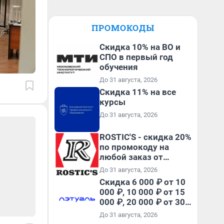
ПРОМОКОДЫ
Скидка 10% на ВО и
СПО в первый год
обучения
До 31 августа, 2026
Скидка 11% на все
курсы
До 31 августа, 2026
ROSTIC'S - скидка 20%
по промокоду на
любой заказ от
3199₽!
До 31 августа, 2026
Скидка 6 000 ₽ от 10
000 ₽, 10 000 ₽ от 15
000 ₽, 20 000 ₽ от 30
000 ₽ и 35 000 ₽ от 50
До 31 августа, 2026
000 ₽ на первый и все