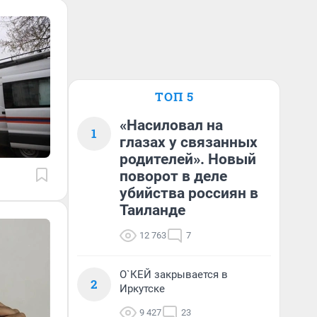
ТОП 5
«Насиловал на
1
глазах у связанных
родителей». Новый
поворот в деле
убийства россиян в
Таиланде
12 763
7
О`КЕЙ закрывается в
2
Иркутске
9 427
23