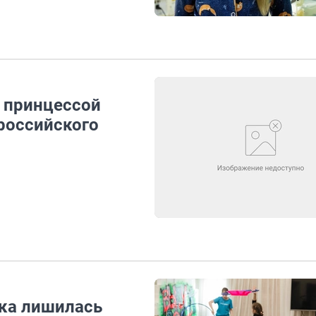
 принцессой
российского
нка лишилась