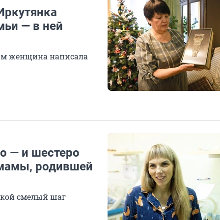
 Иркутянка
мьи — в ней
рым женщина написала
о — и шестеро
 мамы, родившей
такой смелый шаг