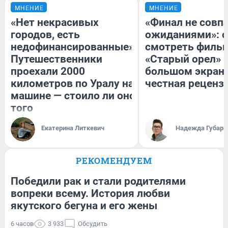
МНЕНИЕ
МНЕНИЕ
«Нет некрасивых
«Финал не совпа
городов, есть
ожиданиями»: с
недофинансированные».
смотреть филь
Путешественники
«Старый орел» 
проехали 2000
большом экран
километров по Уралу на
честная реценз
машине — стоило ли оно
того
Екатерина Литкевич
Надежда Губарь
РЕКОМЕНДУЕМ
Победили рак и стали родителями
вопреки всему. История любви
якутского бегуна и его жены
6 часов
3 933
Обсудить