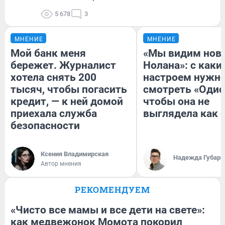
5 678
3
МНЕНИЕ
МНЕНИЕ
Мой банк меня
«Мы видим нов
бережет. Журналист
Нолана»: с каки
хотела снять 200
настроем нужн
тысяч, чтобы погасить
смотреть «Одис
кредит, — к ней домой
чтобы она не
приехала служба
выглядела как 
безопасности
Ксения Владимирская
Надежда Губарь
Автор мнения
РЕКОМЕНДУЕМ
«Чисто все мамы и все дети на свете»:
как медвежонок Момота покорил