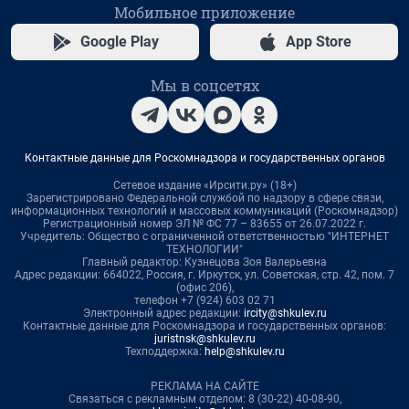
Мобильное приложение
Google Play
App Store
Мы в соцсетях
Контактные данные для Роскомнадзора и государственных органов
Сетевое издание «Ирсити.ру» (18+)
Зарегистрировано Федеральной службой по надзору в сфере связи,
информационных технологий и массовых коммуникаций (Роскомнадзор)
Регистрационный номер ЭЛ № ФС 77 – 83655 от 26.07.2022 г.
Учредитель: Общество с ограниченной ответственностью "ИНТЕРНЕТ
ТЕХНОЛОГИИ"
Главный редактор: Кузнецова Зоя Валерьевна
Адрес редакции: 664022, Россия, г. Иркутск, ул. Советская, стр. 42, пом. 7
(офис 206),
телефон +7 (924) 603 02 71
Электронный адрес редакции:
ircity@shkulev.ru
Контактные данные для Роскомнадзора и государственных органов:
juristnsk@shkulev.ru
Техподдержка:
help@shkulev.ru
РЕКЛАМА НА САЙТЕ
Связаться с рекламным отделом: 8 (30-22) 40-08-90,