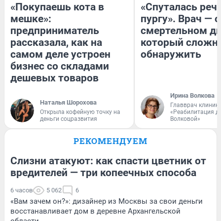
«Покупаешь кота в
«Спуталась речь
мешке»:
пургу». Врач — о
предприниматель
смертельном ди
рассказала, как на
который сложн
самом деле устроен
обнаружить
бизнес со складами
дешевых товаров
Ирина Волкова
Наталья Шорохова
Главврач клиник
Открыла кофейную точку на
«Реабилитация д
деньги соцразвития
Волковой»
РЕКОМЕНДУЕМ
Слизни атакуют: как спасти цветник от
вредителей — три копеечных способа
6 часов
5 062
6
«Вам зачем он?»: дизайнер из Москвы за свои деньги
восстанавливает дом в деревне Архангельской