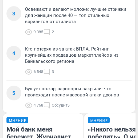
Освежают и делают моложе: лучшие стрижки
3
для женщин после 40 — топ стильных
вариантов от стилиста
9 385
2
Кто потерял из-за атак БПЛА. Рейтинг
4
крупнейших продавцов маркетплейсов из
Байкальского региона
6 548
3
Бушует пожар, аэропорты закрыли: что
5
происходит после массовой атаки дронов
4 768
Обсудить
МНЕНИЕ
МНЕНИЕ
Мой банк меня
«Никого нельзя
бережет. Журналист
победить». О ч