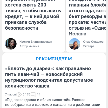
хотела снять 200
главный блокба
тысяч, чтобы погасить
этого года, кот
кредит, — к ней домой
бьет рекорды в
приехала служба
прокате: честн
безопасности
отзыв на «Одис
Нолана
Ксения Владимирская
Стас Соколов
Автор мнения
Эксперт
РЕКОМЕНДУЕМ
«Вплоть до диареи»: как правильно
пить иван-чай — новосибирский
нутрициолог подсчитал допустимое
количество чашек
7 часов
5 176
14
«Год преследовал и облил кислотой». Рассказ
петербурженки о жестоком нападении и реабилитации