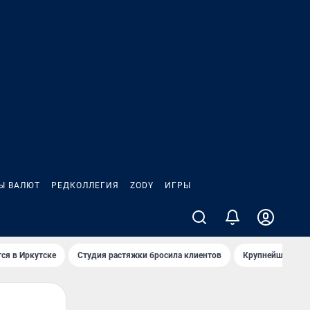
Ы ВАЛЮТ
РЕДКОЛЛЕГИЯ
ZODY
ИГРЫ
ся в Иркутске
Студия растяжки бросила клиентов
Крупнейшие про