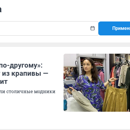
а
Примен
по-другому»:
 из крапивы —
оит
или столичные модники