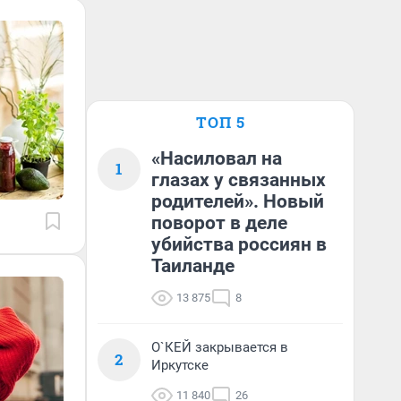
ТОП 5
«Насиловал на
1
глазах у связанных
родителей». Новый
поворот в деле
убийства россиян в
Таиланде
13 875
8
О`КЕЙ закрывается в
2
Иркутске
11 840
26