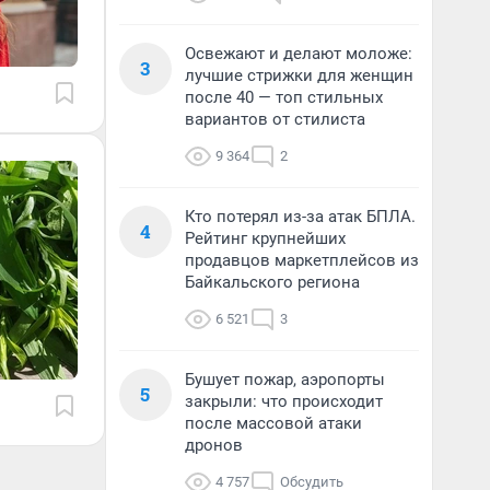
Освежают и делают моложе:
3
лучшие стрижки для женщин
после 40 — топ стильных
вариантов от стилиста
9 364
2
Кто потерял из-за атак БПЛА.
4
Рейтинг крупнейших
продавцов маркетплейсов из
Байкальского региона
6 521
3
Бушует пожар, аэропорты
5
закрыли: что происходит
после массовой атаки
дронов
4 757
Обсудить