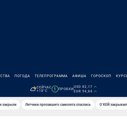
СТВА
ПОГОДА
ТЕЛЕПРОГРАММА
АФИША
ГОРОСКОП
КУРС
USD 82,17
СЕЙЧАС
1
ПРОБКИ
+18°C
EUR 94,84
е закрыли
Летчики пропавшего самолета спаслись
О`КЕЙ закрывает