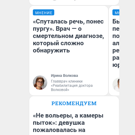
МНЕНИЕ
МНЕНИЕ
«Спуталась речь, понес
Был дол
пургу». Врач — о
пенсия
смертельном диагнозе,
повисш
который сложно
алимен
обнаружить
реальн
разбор
юриста
Ирина Волкова
Главврач клиники
Ма
«Реабилитация доктора
Волковой»
РЕКОМЕНДУЕМ
«Не вольеры, а камеры
пыток»: девушка
пожаловалась на