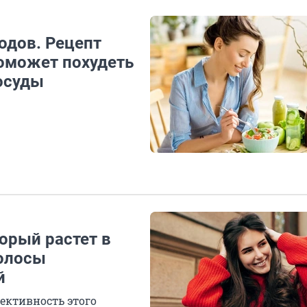
одов. Рецепт
поможет похудеть
сосуды
торый растет в
волосы
й
ективность этого