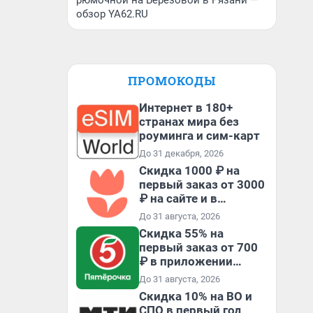
рюмочной на Березовой в Рязани —
обзор YA62.RU
ПРОМОКОДЫ
Интернет в 180+
странах мира без
роуминга и сим-карт
До 31 декабря, 2026
Скидка 1000 ₽ на
первый заказ от 3000
₽ на сайте и в
приложении
До 31 августа, 2026
Скидка 55% на
первый заказ от 700
₽ в приложении
Пятёрочка Доставка
До 31 августа, 2026
Скидка 10% на ВО и
СПО в первый год