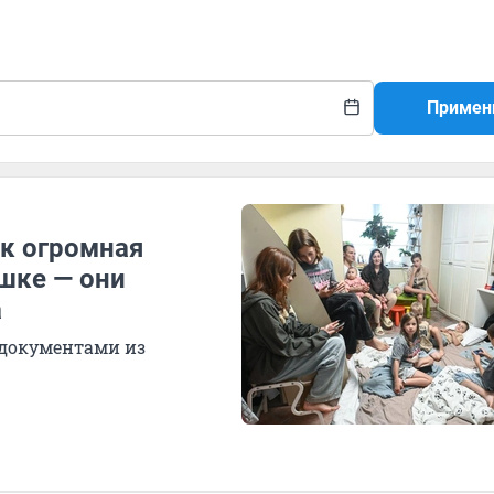
Примен
ак огромная
шке — они
а
 документами из