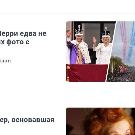
Перри едва не
х фото с
планы
ер, основавшая