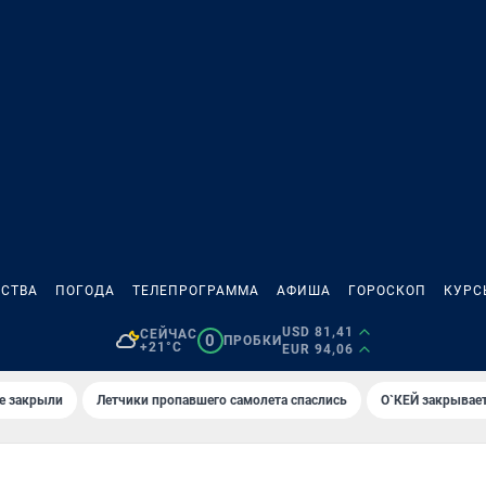
СТВА
ПОГОДА
ТЕЛЕПРОГРАММА
АФИША
ГОРОСКОП
КУРС
USD 81,41
СЕЙЧАС
0
ПРОБКИ
+21°C
EUR 94,06
е закрыли
Летчики пропавшего самолета спаслись
О`КЕЙ закрывает