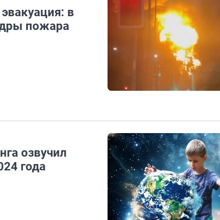
 эвакуация: в
адры пожара
нга озвучил
024 года