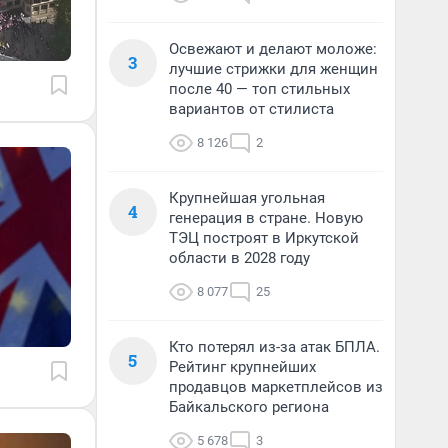
Освежают и делают моложе:
3
лучшие стрижки для женщин
после 40 — топ стильных
вариантов от стилиста
8 126
2
Крупнейшая угольная
4
генерация в стране. Новую
ТЭЦ построят в Иркутской
области в 2028 году
8 077
25
Кто потерял из-за атак БПЛА.
5
Рейтинг крупнейших
продавцов маркетплейсов из
Байкальского региона
5 678
3