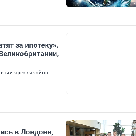
атят за ипотеку».
 Великобритании,
нглии чрезвычайно
ись в Лондоне,