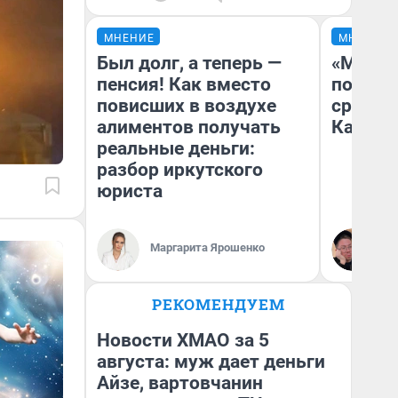
МНЕНИЕ
МНЕНИЕ
Был долг, а теперь —
«Машин
пенсия! Как вместо
полете
повисших в воздухе
сравни
алиментов получать
Казахс
реальные деньги:
разбор иркутского
юриста
Маргарита Ярошенко
Ан
РЕКОМЕНДУЕМ
Новости ХМАО за 5
августа: муж дает деньги
Айзе, вартовчанин