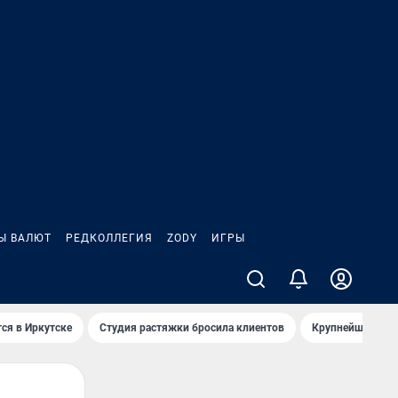
Ы ВАЛЮТ
РЕДКОЛЛЕГИЯ
ZODY
ИГРЫ
ся в Иркутске
Студия растяжки бросила клиентов
Крупнейшие про