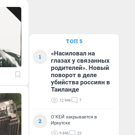
ТОП 5
«Насиловал на
1
глазах у связанных
родителей». Новый
поворот в деле
убийства россиян в
Таиланде
12 946
7
О`КЕЙ закрывается в
2
Иркутске
9 846
23