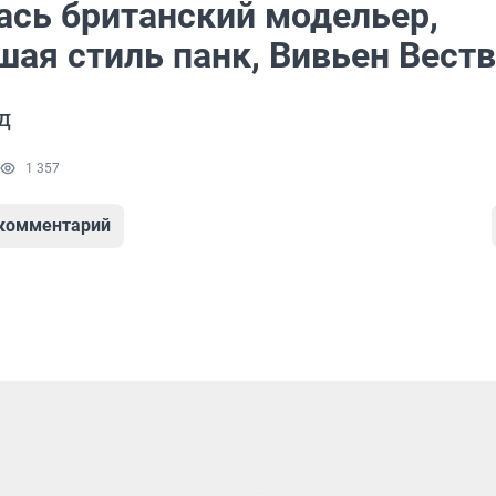
ась британский модельер,
шая стиль панк, Вивьен Вест
д
1 357
 комментарий