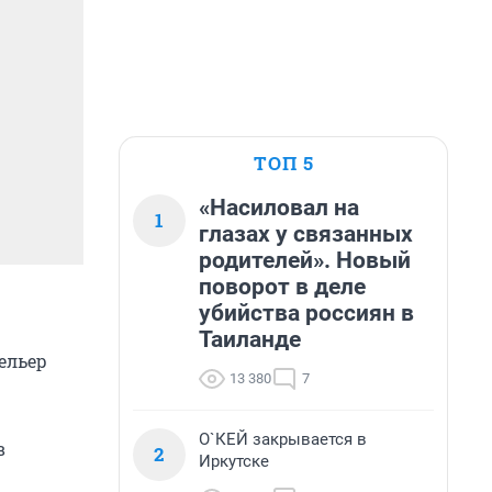
ТОП 5
«Насиловал на
1
глазах у связанных
родителей». Новый
поворот в деле
убийства россиян в
Таиланде
ельер
13 380
7
О`КЕЙ закрывается в
в
2
Иркутске