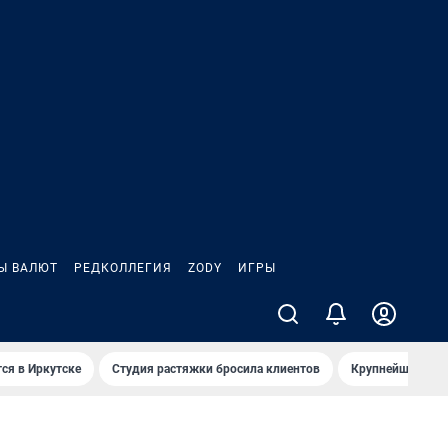
Ы ВАЛЮТ
РЕДКОЛЛЕГИЯ
ZODY
ИГРЫ
ся в Иркутске
Студия растяжки бросила клиентов
Крупнейшие про