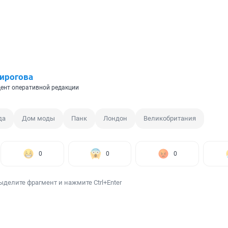
ирогова
ент оперативной редакции
да
Дом моды
Панк
Лондон
Великобритания
0
0
0
ыделите фрагмент и нажмите Ctrl+Enter