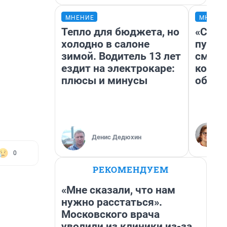
МНЕНИЕ
МНЕНИ
Тепло для бюджета, но
«Спут
холодно в салоне
пургу»
зимой. Водитель 13 лет
смерт
ездит на электрокаре:
котор
плюсы и минусы
обнар
Денис Дедюхин
0
РЕКОМЕНДУЕМ
«Мне сказали, что нам
нужно расстаться».
Московского врача
уволили из клиники из-за