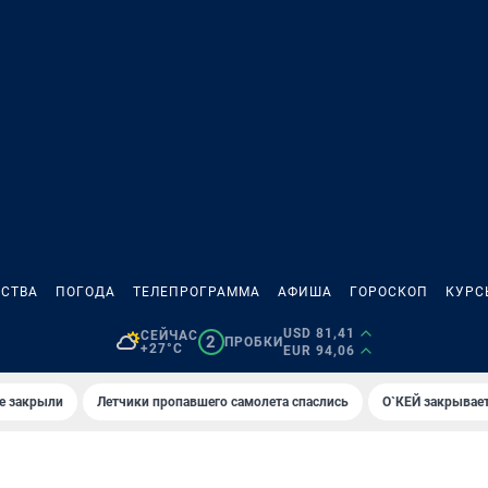
СТВА
ПОГОДА
ТЕЛЕПРОГРАММА
АФИША
ГОРОСКОП
КУРС
USD 81,41
СЕЙЧАС
2
ПРОБКИ
+27°C
EUR 94,06
е закрыли
Летчики пропавшего самолета спаслись
О`КЕЙ закрывает