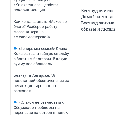
«Клюквенного щербета»
покорил женщин
Вествуд считаю
Дамой-командор
Как использовать «Макс» во
Вествуд занима
благо? Разберем работу
образы и писала
мессенджера на
«Медиамастерской»
«Теперь мы семья!» Клава
Кока сыграла тайную свадьбу
с богатым блогером. В какую
сумму всё обошлось
Блэкаут в Ангарске: 58
подстанций обесточены из-за
несанкционированных
раскопок
«Ольхон не резиновый».
Обсуждаем проблемы на
переправе на остров в новом