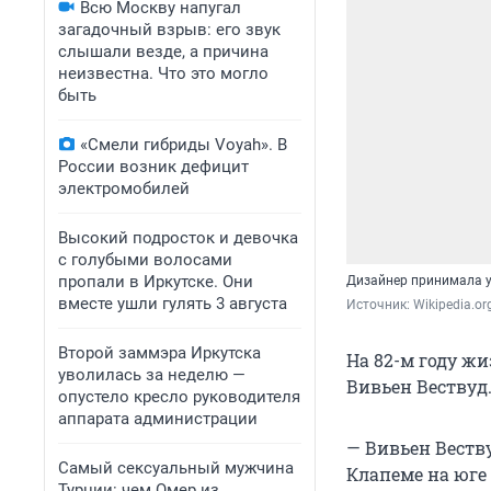
Всю Москву напугал
загадочный взрыв: его звук
слышали везде, а причина
неизвестна. Что это могло
быть
«Смели гибриды Voyah». В
России возник дефицит
электромобилей
Высокий подросток и девочка
с голубыми волосами
пропали в Иркутске. Они
Дизайнер принимала у
вместе ушли гулять 3 августа
Источник: 
Wikipedia.or
Второй заммэра Иркутска
На 82-м году ж
уволилась за неделю —
Вивьен Вествуд.
опустело кресло руководителя
аппарата администрации
— Вивьен Веству
Самый сексуальный мужчина
Клапеме на юге 
Турции: чем Омер из