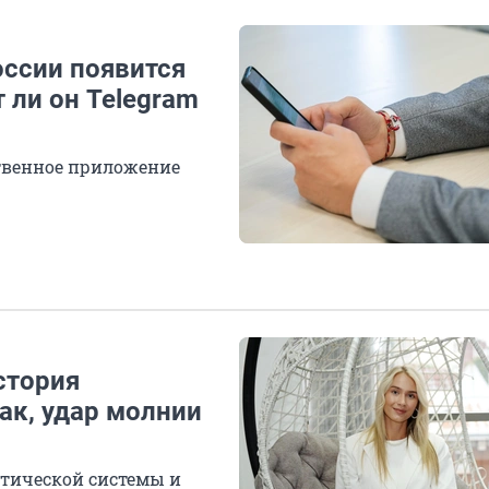
оссии появится
 ли он Telegram
ственное приложение
стория
ак, удар молнии
атической системы и