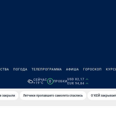
СТВА
ПОГОДА
ТЕЛЕПРОГРАММА
АФИША
ГОРОСКОП
КУРС
USD 82,17
СЕЙЧАС
0
ПРОБКИ
+19°C
EUR 94,84
е закрыли
Летчики пропавшего самолета спаслись
О`КЕЙ закрывает