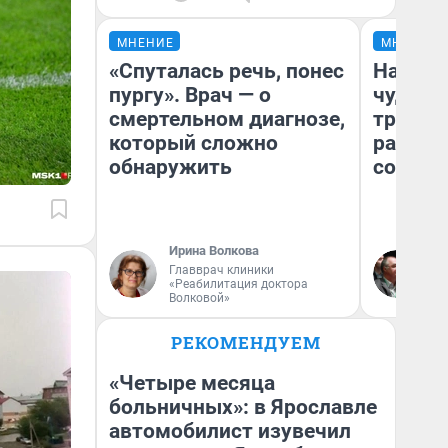
МНЕНИЕ
МНЕНИЕ
«Спуталась речь, понес
Наслед
пургу». Врач — о
чудом 
смертельном диагнозе,
трансп
который сложно
разнес
обнаружить
советс
Ирина Волкова
Ол
Главврач клиники
Бл
«Реабилитация доктора
вл
Волковой»
би
РЕКОМЕНДУЕМ
«Четыре месяца
больничных»: в Ярославле
автомобилист изувечил