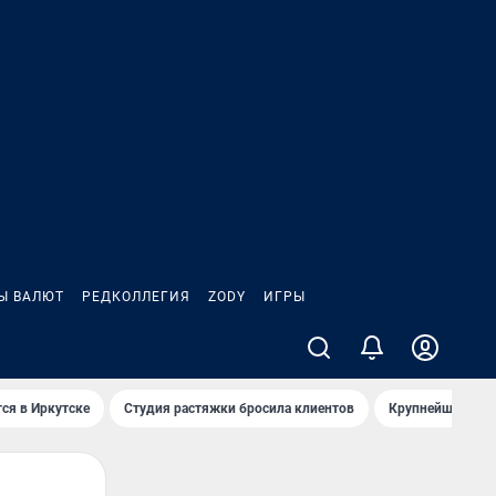
Ы ВАЛЮТ
РЕДКОЛЛЕГИЯ
ZODY
ИГРЫ
ся в Иркутске
Студия растяжки бросила клиентов
Крупнейшие про