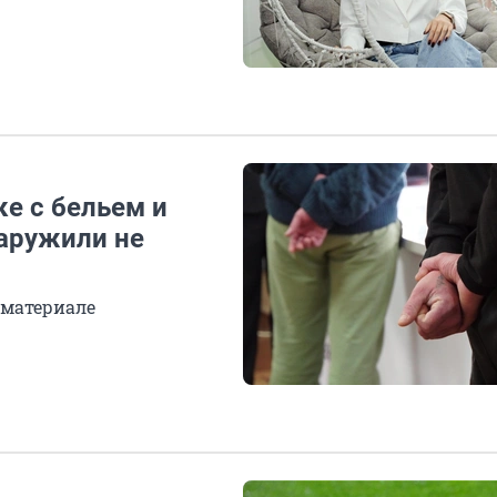
е с бельем и
наружили не
 материале