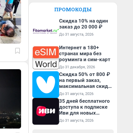
ПРОМОКОДЫ
Скидка 10% на один
заказ до 20 000 ₽
До 31 августа, 2026
Интернет в 180+
странах мира без
роуминга и сим-карт
До 31 декабря, 2026
Скидка 50% от 800 ₽
на первый заказ,
максимальная скидка
600 ₽
До 31 августа, 2026
35 дней бесплатного
доступа к подписке
Иви для новых
пользователей
До 31 августа, 2026