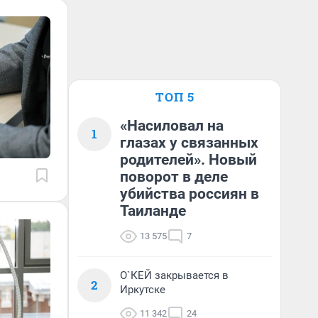
ТОП 5
«Насиловал на
1
глазах у связанных
родителей». Новый
поворот в деле
убийства россиян в
Таиланде
13 575
7
О`КЕЙ закрывается в
2
Иркутске
11 342
24