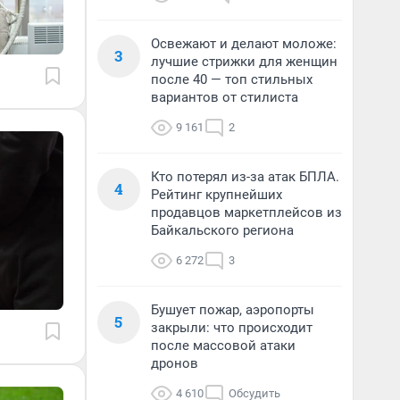
Освежают и делают моложе:
3
лучшие стрижки для женщин
после 40 — топ стильных
вариантов от стилиста
9 161
2
Кто потерял из-за атак БПЛА.
4
Рейтинг крупнейших
продавцов маркетплейсов из
Байкальского региона
6 272
3
Бушует пожар, аэропорты
5
закрыли: что происходит
после массовой атаки
дронов
4 610
Обсудить