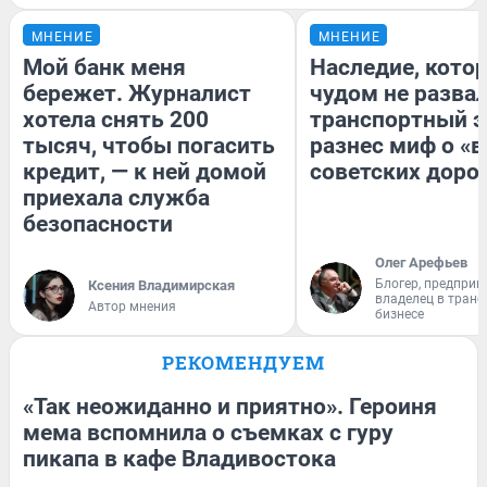
МНЕНИЕ
МНЕНИЕ
Мой банк меня
Наследие, кото
бережет. Журналист
чудом не разва
хотела снять 200
транспортный э
тысяч, чтобы погасить
разнес миф о «
кредит, — к ней домой
советских доро
приехала служба
безопасности
Олег Арефьев
Блогер, предприн
Ксения Владимирская
владелец в тран
Автор мнения
бизнесе
РЕКОМЕНДУЕМ
«Так неожиданно и приятно». Героиня
мема вспомнила о съемках с гуру
пикапа в кафе Владивостока