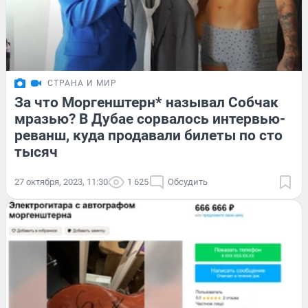
СТРАНА И МИР
За что Моргенштерн* называл Собчак
мразью? В Дубае сорвалось интервью-
реванш, куда продавали билеты по сто
тысяч
27 октября, 2023, 11:30
1 625
Обсудить