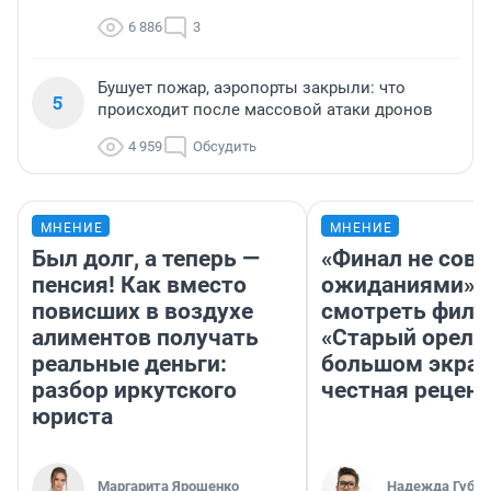
6 886
3
Бушует пожар, аэропорты закрыли: что
5
происходит после массовой атаки дронов
4 959
Обсудить
МНЕНИЕ
МНЕНИЕ
Был долг, а теперь —
«Финал не совп
пенсия! Как вместо
ожиданиями»: 
повисших в воздухе
смотреть фил
алиментов получать
«Старый орел» 
реальные деньги:
большом экран
разбор иркутского
честная рецен
юриста
Маргарита Ярошенко
Надежда Губар