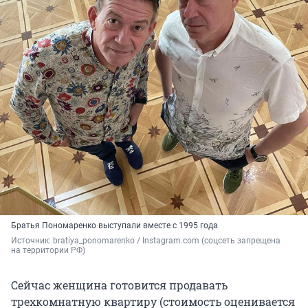
Братья Пономаренко выступали вместе с 1995 года
Источник: 
bratiya_ponomarenko / Instagram.com (соцсеть запрещена 
на территории РФ)
Сейчас женщина готовится продавать
трехкомнатную квартиру (стоимость оценивается