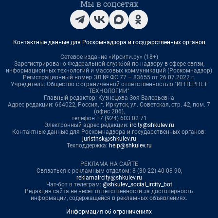
Мы в соцсетях
Контактные данные для Роскомнадзора и государственных органов
Сетевое издание «Ирсити.ру» (18+)
Зарегистрировано Федеральной службой по надзору в сфере связи,
информационных технологий и массовых коммуникаций (Роскомнадзор)
Регистрационный номер ЭЛ № ФС 77 – 83655 от 26.07.2022 г.
Учредитель: Общество с ограниченной ответственностью "ИНТЕРНЕТ
ТЕХНОЛОГИИ"
Главный редактор: Кузнецова Зоя Валерьевна
Адрес редакции: 664022, Россия, г. Иркутск, ул. Советская, стр. 42, пом. 7
(офис 206),
телефон +7 (924) 603 02 71
Электронный адрес редакции:
ircity@shkulev.ru
Контактные данные для Роскомнадзора и государственных органов:
juristnsk@shkulev.ru
Техподдержка:
help@shkulev.ru
РЕКЛАМА НА САЙТЕ
Связаться с рекламным отделом: 8 (30-22) 40-08-90,
reklamaircity@shkulev.ru
Чат-бот в телеграм:
@shkulev_social_ircity_bot
Редакция сайта не несет ответственности за достоверность
информации, содержащейся в рекламных объявлениях.
Информация об ограничениях