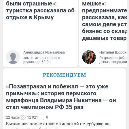
были страшные»:
мешке»:
туристка рассказала об
предпринимате
отдыхе в Крыму
рассказала, как
самом деле уст
бизнес со скла
дешевых товар
Александра Исмайлова
Наталья Шорохо
заместитель главного
Открыла кофейну
редактора 63.RU
деньги соцразви
РЕКОМЕНДУЕМ
«Позавтракал и побежал — это уже
привычка»: история пермского
марафонца Владимира Никитина — он
стал чемпионом РФ 35 раз
22 часа
12 921
9
Выжившая после атаки с кислотой петербурженка