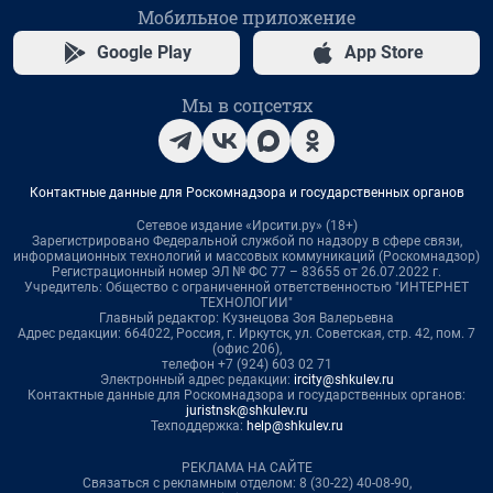
Мобильное приложение
Google Play
App Store
Мы в соцсетях
Контактные данные для Роскомнадзора и государственных органов
Сетевое издание «Ирсити.ру» (18+)
Зарегистрировано Федеральной службой по надзору в сфере связи,
информационных технологий и массовых коммуникаций (Роскомнадзор)
Регистрационный номер ЭЛ № ФС 77 – 83655 от 26.07.2022 г.
Учредитель: Общество с ограниченной ответственностью "ИНТЕРНЕТ
ТЕХНОЛОГИИ"
Главный редактор: Кузнецова Зоя Валерьевна
Адрес редакции: 664022, Россия, г. Иркутск, ул. Советская, стр. 42, пом. 7
(офис 206),
телефон +7 (924) 603 02 71
Электронный адрес редакции:
ircity@shkulev.ru
Контактные данные для Роскомнадзора и государственных органов:
juristnsk@shkulev.ru
Техподдержка:
help@shkulev.ru
РЕКЛАМА НА САЙТЕ
Связаться с рекламным отделом: 8 (30-22) 40-08-90,