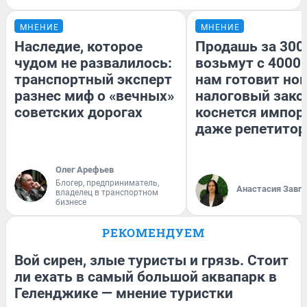
МНЕНИЕ
МНЕНИЕ
Наследие, которое
Продашь за 3000
чудом не развалилось:
возьмут с 4000.
транспортный эксперт
нам готовит но
разнес миф о «вечных»
налоговый зако
советских дорогах
коснется импор
даже репетитор
Олег Арефьев
Блогер, предприниматель,
Анастасия Завг
владелец в транспортном
бизнесе
РЕКОМЕНДУЕМ
Вой сирен, злые туристы и грязь. Стоит
ли ехать в самый большой аквапарк в
Геленджике — мнение туристки