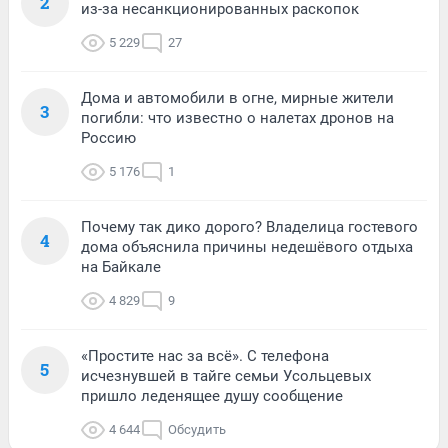
2
из-за несанкционированных раскопок
5 229
27
Дома и автомобили в огне, мирные жители
3
погибли: что известно о налетах дронов на
Россию
5 176
1
Почему так дико дорого? Владелица гостевого
4
дома объяснила причины недешёвого отдыха
на Байкале
4 829
9
«Простите нас за всё». С телефона
5
исчезнувшей в тайге семьи Усольцевых
пришло леденящее душу сообщение
4 644
Обсудить