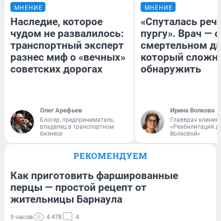
МНЕНИЕ
МНЕНИЕ
Наследие, которое
«Спуталась речь
чудом не развалилось:
пургу». Врач — о
транспортный эксперт
смертельном ди
разнес миф о «вечных»
который сложн
советских дорогах
обнаружить
Олег Арефьев
Ирина Волкова
Блогер, предприниматель,
Главврач клиник
владелец в транспортном
«Реабилитация д
бизнесе
Волковой»
РЕКОМЕНДУЕМ
Как приготовить фаршированные
перцы — простой рецепт от
жительницы Барнаула
9 часов
4 478
4