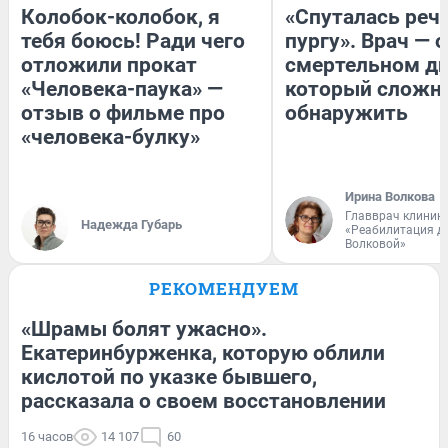
Колобок-колобок, я
«Спуталась речь
тебя боюсь! Ради чего
пургу». Врач — о
отложили прокат
смертельном ди
«Человека-паука» —
который сложн
отзыв о фильме про
обнаружить
«человека-булку»
Ирина Волкова
Главврач клиник
Надежда Губарь
«Реабилитация д
Волковой»
РЕКОМЕНДУЕМ
«Шрамы болят ужасно».
Екатеринбурженка, которую облили
кислотой по указке бывшего,
рассказала о своем восстановлении
16 часов
14 107
60