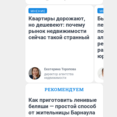
МНЕНИЕ
МНЕНИЕ
Квартиры дорожают,
Был дол
но дешевеют: почему
пенсия
рынок недвижимости
повисш
сейчас такой странный
алимен
реальн
разбор
юриста
Екатерина Торопова
Ма
директор агентства
недвижимости
РЕКОМЕНДУЕМ
Как приготовить ленивые
беляши — простой способ
от жительницы Барнаула