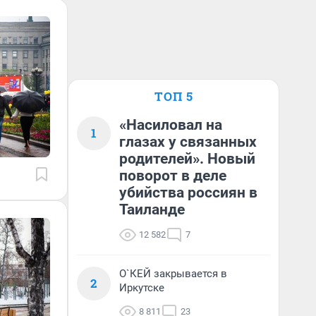
ТОП 5
«Насиловал на
1
глазах у связанных
родителей». Новый
поворот в деле
убийства россиян в
Таиланде
12 582
7
О`КЕЙ закрывается в
2
Иркутске
8 811
23