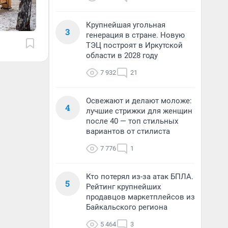
Крупнейшая угольная
3
генерация в стране. Новую
ТЭЦ построят в Иркутской
области в 2028 году
7 932
21
Освежают и делают моложе:
4
лучшие стрижки для женщин
после 40 — топ стильных
вариантов от стилиста
7 776
1
Кто потерял из-за атак БПЛА.
5
Рейтинг крупнейших
продавцов маркетплейсов из
Байкальского региона
5 464
3