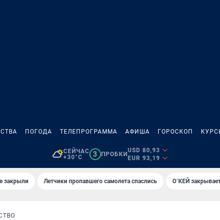
СТВА
ПОГОДА
ТЕЛЕПРОГРАММА
АФИША
ГОРОСКОП
КУРС
USD 80,93
СЕЙЧАС
3
ПРОБКИ
+30°C
EUR 93,19
е закрыли
Летчики пропавшего самолета спаслись
О`КЕЙ закрывает
СТВО