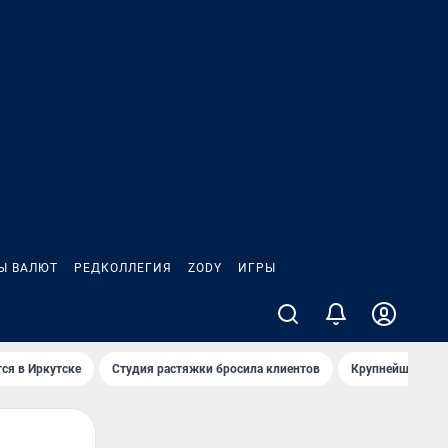
Ы ВАЛЮТ
РЕДКОЛЛЕГИЯ
ZODY
ИГРЫ
ся в Иркутске
Студия растяжки бросила клиентов
Крупнейшие про