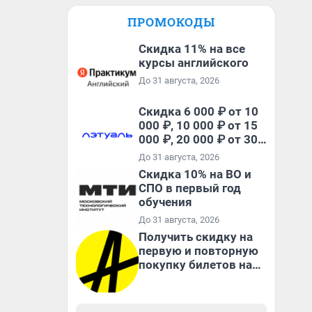
ПРОМОКОДЫ
Скидка 11% на все
курсы английского
До 31 августа, 2026
Скидка 6 000 ₽ от 10
000 ₽, 10 000 ₽ от 15
000 ₽, 20 000 ₽ от 30
000 ₽ и 35 000 ₽ от 50
До 31 августа, 2026
000 ₽ на первый и все
Скидка 10% на ВО и
повторные заказы по
СПО в первый год
промокоду НАБЕРИ
обучения
До 31 августа, 2026
Получить скидку на
первую и повторную
покупку билетов на
Яндекс Афише