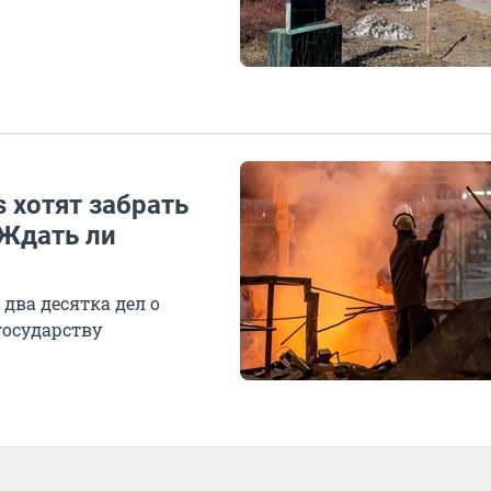
 хотят забрать
 Ждать ли
два десятка дел о
осударству