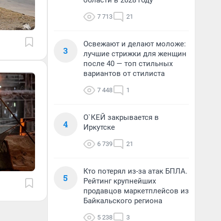
области в 2028 году
7 713
21
Освежают и делают моложе:
3
лучшие стрижки для женщин
после 40 — топ стильных
вариантов от стилиста
7 448
1
О`КЕЙ закрывается в
4
Иркутске
6 739
21
Кто потерял из-за атак БПЛА.
5
Рейтинг крупнейших
продавцов маркетплейсов из
Байкальского региона
5 238
3