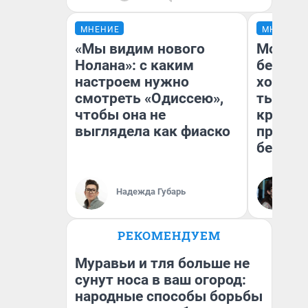
МНЕНИЕ
МНЕНИЕ
«Мы видим нового
Мой ба
Нолана»: с каким
береже
настроем нужно
хотела 
смотреть «Одиссею»,
тысяч,
чтобы она не
кредит,
выглядела как фиаско
приеха
безопа
Кс
Надежда Губарь
Ав
РЕКОМЕНДУЕМ
Муравьи и тля больше не
сунут носа в ваш огород:
народные способы борьбы