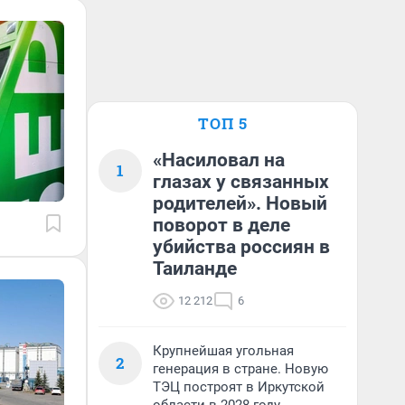
ТОП 5
«Насиловал на
1
глазах у связанных
родителей». Новый
поворот в деле
убийства россиян в
Таиланде
12 212
6
Крупнейшая угольная
2
генерация в стране. Новую
ТЭЦ построят в Иркутской