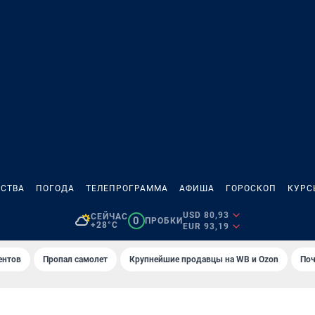
СТВА
ПОГОДА
ТЕЛЕПРОГРАММА
АФИША
ГОРОСКОП
КУРС
USD 80,93
СЕЙЧАС
0
ПРОБКИ
+28°C
EUR 93,19
ентов
Пропал самолет
Крупнейшие продавцы на WB и Ozon
Поч