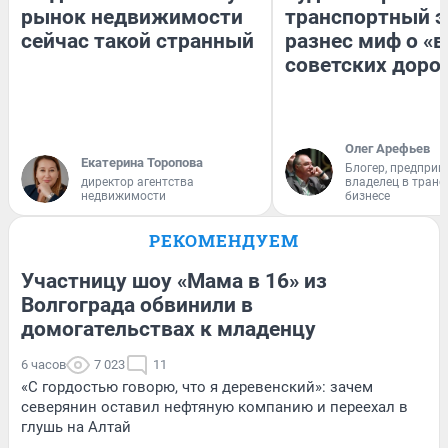
рынок недвижимости
транспортный э
сейчас такой странный
разнес миф о «
советских доро
Олег Арефьев
Екатерина Торопова
Блогер, предприн
директор агентства
владелец в тран
недвижимости
бизнесе
РЕКОМЕНДУЕМ
Участницу шоу «Мама в 16» из
Волгограда обвинили в
домогательствах к младенцу
6 часов
7 023
11
«С гордостью говорю, что я деревенский»: зачем
северянин оставил нефтяную компанию и переехал в
глушь на Алтай