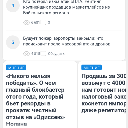
Кто потерял из-за атак БПЛА. Рейтинг
4
крупнейших продавцов маркетплейсов из
Байкальского региона
6 681
3
Бушует пожар, аэропорты закрыли: что
5
происходит после массовой атаки дронов
4 815
Обсудить
МНЕНИЕ
МНЕНИЕ
«Никого нельзя
Продашь за 3000
победить». О чем
возьмут с 4000.
главный блокбастер
нам готовит но
этого года, который
налоговый зако
бьет рекорды в
коснется импор
прокате: честный
даже репетитор
отзыв на «Одиссею»
Нолана