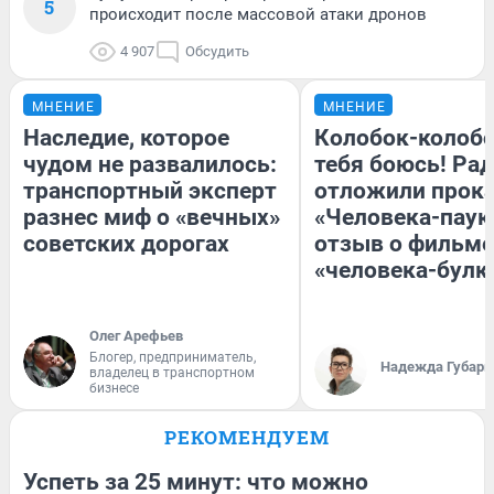
5
происходит после массовой атаки дронов
4 907
Обсудить
МНЕНИЕ
МНЕНИЕ
Наследие, которое
Колобок-колобо
чудом не развалилось:
тебя боюсь! Рад
транспортный эксперт
отложили прок
разнес миф о «вечных»
«Человека-паук
советских дорогах
отзыв о фильме
«человека-булк
Олег Арефьев
Блогер, предприниматель,
Надежда Губарь
владелец в транспортном
бизнесе
РЕКОМЕНДУЕМ
Успеть за 25 минут: что можно