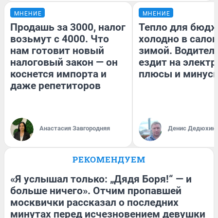
МНЕНИЕ
МНЕНИЕ
Продашь за 3000, налог
Тепло для бюдж
возьмут с 4000. Что
холодно в сало
нам готовит новый
зимой. Водитель
налоговый закон — он
ездит на электр
коснется импорта и
плюсы и минус
даже репетиторов
Анастасия Завгородняя
Денис Дедюхин
РЕКОМЕНДУЕМ
«Я услышал только: „Дядя Боря!“ — и
больше ничего». Отчим пропавшей
москвички рассказал о последних
минутах перед исчезновением девушки