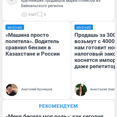
крупнейших продавцов маркетплейсов из
Байкальского региона
5 627
3
МНЕНИЕ
МНЕНИЕ
«Машина просто
Продашь за 3000
полетела». Водитель
возьмут с 4000.
сравнил бензин в
нам готовит но
Казахстане и России
налоговый зако
коснется импор
даже репетитор
Анатолий Кузнецов
Анастасия Завг
РЕКОМЕНДУЕМ
«Меня бесила моя роль»: как сегодня