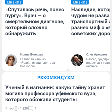
МНЕНИЕ
МНЕНИЕ
«Спуталась речь, понес
Наследие, кото
пургу». Врач — о
чудом не разва
смертельном диагнозе,
транспортный э
который сложно
разнес миф о «
обнаружить
советских доро
Ирина Волкова
Олег Арефьев
Главврач клиники
Блогер, предприн
«Реабилитация доктора
владелец в тран
Волковой»
бизнесе
РЕКОМЕНДУЕМ
Ученый в изгнании: какую тайну хранит
могила профессора уфимского вуза,
которого обожали студенты
1 час
1 220
1