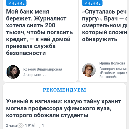
МНЕНИЕ
МНЕНИЕ
Мой банк меня
«Спуталась речь
бережет. Журналист
пургу». Врач — о
хотела снять 200
смертельном ди
тысяч, чтобы погасить
который сложн
кредит, — к ней домой
обнаружить
приехала служба
безопасности
Ирина Волкова
Главврач клиник
Ксения Владимирская
«Реабилитация д
Автор мнения
Волковой»
РЕКОМЕНДУЕМ
Ученый в изгнании: какую тайну хранит
могила профессора уфимского вуза,
которого обожали студенты
2 часа
1 916
1