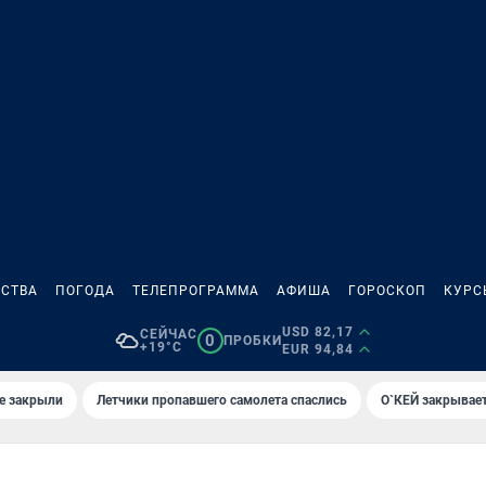
СТВА
ПОГОДА
ТЕЛЕПРОГРАММА
АФИША
ГОРОСКОП
КУРС
USD 82,17
СЕЙЧАС
0
ПРОБКИ
+19°C
EUR 94,84
е закрыли
Летчики пропавшего самолета спаслись
О`КЕЙ закрывает