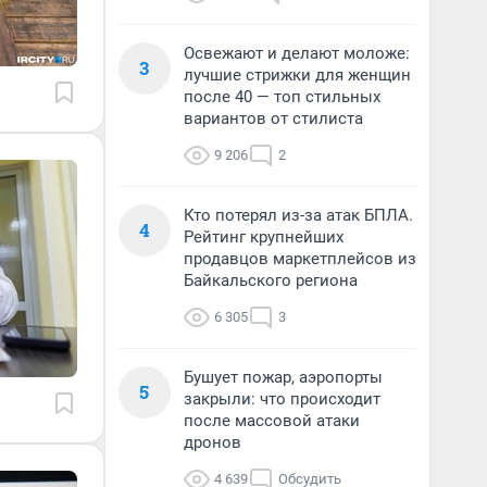
Освежают и делают моложе:
3
лучшие стрижки для женщин
после 40 — топ стильных
вариантов от стилиста
9 206
2
Кто потерял из-за атак БПЛА.
4
Рейтинг крупнейших
продавцов маркетплейсов из
Байкальского региона
6 305
3
Бушует пожар, аэропорты
5
закрыли: что происходит
после массовой атаки
дронов
4 639
Обсудить