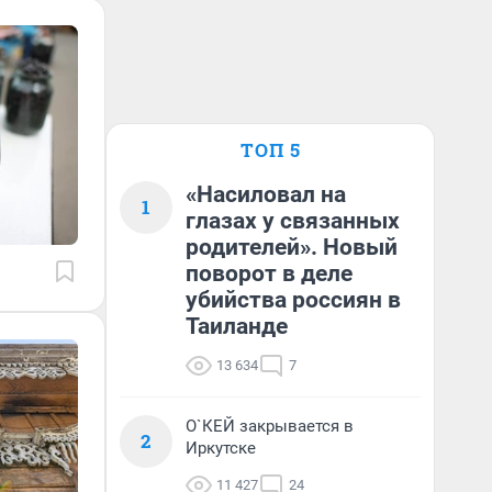
ТОП 5
«Насиловал на
1
глазах у связанных
родителей». Новый
поворот в деле
убийства россиян в
Таиланде
13 634
7
О`КЕЙ закрывается в
2
Иркутске
11 427
24