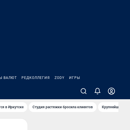
Ы ВАЛЮТ
РЕДКОЛЛЕГИЯ
ZODY
ИГРЫ
ся в Иркутске
Студия растяжки бросила клиентов
Крупнейшие про