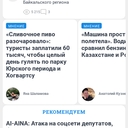
Байкальского региона
5 215
3
МНЕНИЕ
МНЕНИЕ
«Сливочное пиво
«Машина прост
разочаровало»:
полетела». Води
туристы заплатили 60
сравнил бензин
тысяч, чтобы целый
Казахстане и Р
день гулять по парку
Юрского периода и
Хогвартсу
Яна Шаламова
Анатолий Кузне
РЕКОМЕНДУЕМ
AI-AINA: Атака на соцсети депутатов,