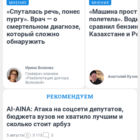
МНЕНИЕ
МНЕНИЕ
«Спуталась речь, понес
«Машина прост
пургу». Врач — о
полетела». Води
смертельном диагнозе,
сравнил бензин
который сложно
Казахстане и Р
обнаружить
Ирина Волкова
Главврач клиники
Анатолий Кузне
«Реабилитация доктора
Волковой»
РЕКОМЕНДУЕМ
AI-AINA: Атака на соцсети депутатов,
бюджета вузов не хватило лучшим и
сколько стоит арбуз
5 августа
5 113
3