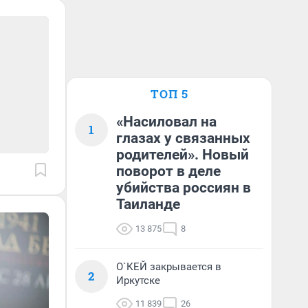
ТОП 5
«Насиловал на
1
глазах у связанных
родителей». Новый
поворот в деле
убийства россиян в
Таиланде
13 875
8
О`КЕЙ закрывается в
2
Иркутске
11 839
26