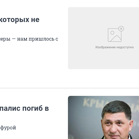
 которых не
серы — нам пришлось с
палис погиб в
с фурой