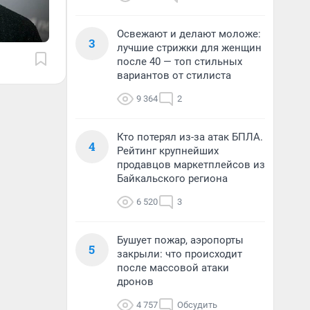
Освежают и делают моложе:
3
лучшие стрижки для женщин
после 40 — топ стильных
вариантов от стилиста
9 364
2
Кто потерял из-за атак БПЛА.
4
Рейтинг крупнейших
продавцов маркетплейсов из
Байкальского региона
6 520
3
Бушует пожар, аэропорты
5
закрыли: что происходит
после массовой атаки
дронов
4 757
Обсудить