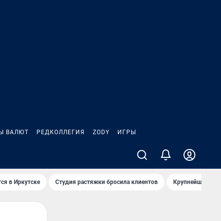
Ы ВАЛЮТ
РЕДКОЛЛЕГИЯ
ZODY
ИГРЫ
ся в Иркутске
Студия растяжки бросила клиентов
Крупнейшие про