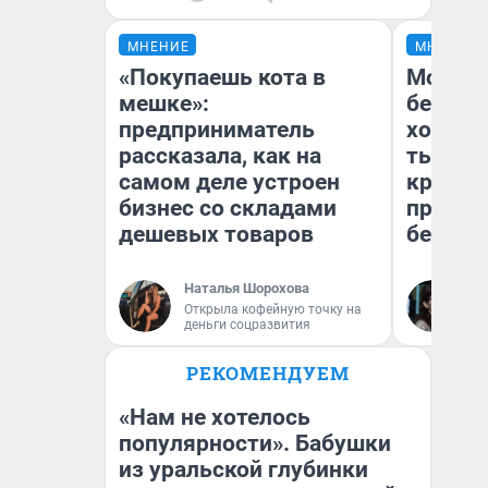
МНЕНИЕ
МНЕНИЕ
«Покупаешь кота в
Мой ба
мешке»:
береже
предприниматель
хотела 
рассказала, как на
тысяч,
самом деле устроен
кредит,
бизнес со складами
приеха
дешевых товаров
безопа
Наталья Шорохова
Кс
Открыла кофейную точку на
Ав
деньги соцразвития
РЕКОМЕНДУЕМ
«Нам не хотелось
популярности». Бабушки
из уральской глубинки