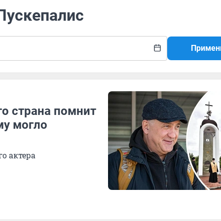
 Пускепалис
Примен
то страна помнит
му могло
го актера