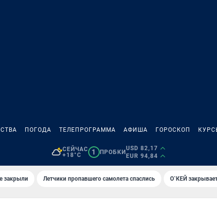
СТВА
ПОГОДА
ТЕЛЕПРОГРАММА
АФИША
ГОРОСКОП
КУРС
USD 82,17
СЕЙЧАС
1
ПРОБКИ
+18°C
EUR 94,84
е закрыли
Летчики пропавшего самолета спаслись
О`КЕЙ закрывает