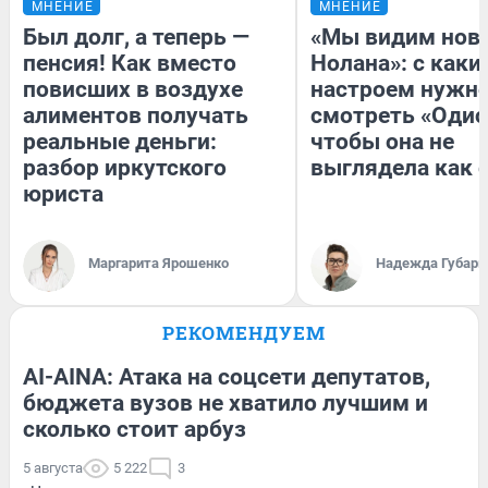
МНЕНИЕ
МНЕНИЕ
Был долг, а теперь —
«Мы видим нов
пенсия! Как вместо
Нолана»: с каки
повисших в воздухе
настроем нужн
алиментов получать
смотреть «Одис
реальные деньги:
чтобы она не
разбор иркутского
выглядела как 
юриста
Маргарита Ярошенко
Надежда Губарь
РЕКОМЕНДУЕМ
AI-AINA: Атака на соцсети депутатов,
бюджета вузов не хватило лучшим и
сколько стоит арбуз
5 августа
5 222
3