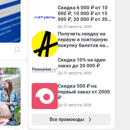
Скидка 6 000 ₽ от 10
000 ₽, 10 000 ₽ от 15
000 ₽, 20 000 ₽ от 30
000 ₽ и 35 000 ₽ от 50
До 31 августа, 2026
000 ₽ на первый и все
Получить скидку на
повторные заказы по
первую и повторную
промокоду НАБЕРИ
покупку билетов на
Яндекс Афише
Скидка 10% на один
заказ до 20 000 ₽
До 31 августа, 2026
Скидка 500 ₽ на
первый заказ от 2000
₽
До 31 августа, 2026
Все промокоды