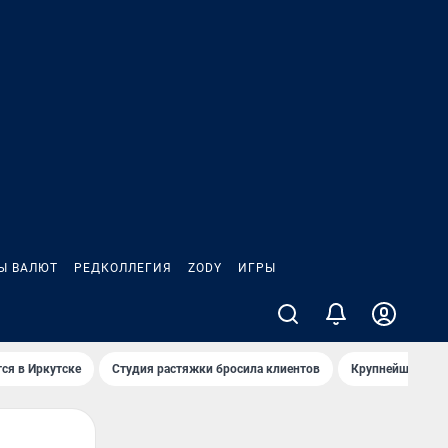
Ы ВАЛЮТ
РЕДКОЛЛЕГИЯ
ZODY
ИГРЫ
ся в Иркутске
Студия растяжки бросила клиентов
Крупнейшие про