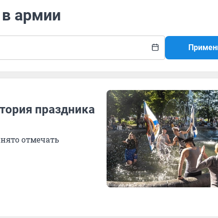
 в армии
Примен
стория праздника
инято отмечать