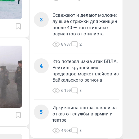
Освежают и делают моложе:
3
лучшие стрижки для женщин
после 40 — топ стильных
вариантов от стилиста
8 987
2
Кто потерял из-за атак БПЛА.
4
Рейтинг крупнейших
продавцов маркетплейсов из
Байкальского региона
6 199
3
Иркутянина оштрафовали за
5
отказ от службы в армии и
театре
4 908
3