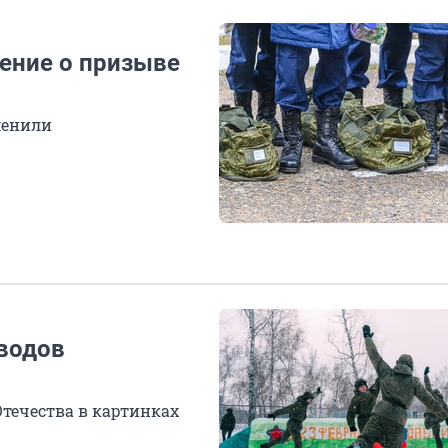
шение о призыве
менили
оводов
течества в картинках