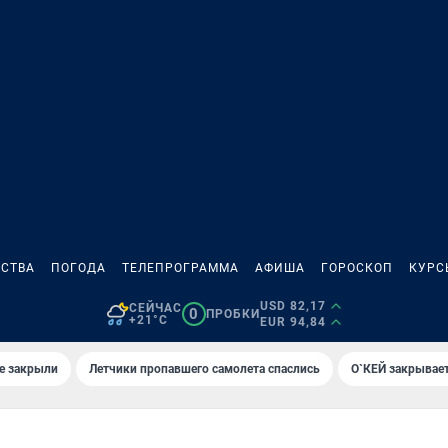
СТВА
ПОГОДА
ТЕЛЕПРОГРАММА
АФИША
ГОРОСКОП
КУРС
USD 82,17
СЕЙЧАС
0
ПРОБКИ
+21°C
EUR 94,84
е закрыли
Летчики пропавшего самолета спаслись
О`КЕЙ закрывает