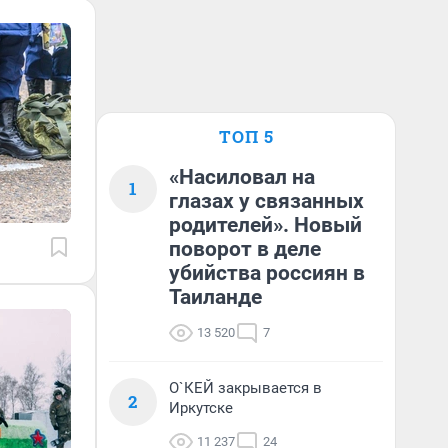
ТОП 5
«Насиловал на
1
глазах у связанных
родителей». Новый
поворот в деле
убийства россиян в
Таиланде
13 520
7
О`КЕЙ закрывается в
2
Иркутске
11 237
24