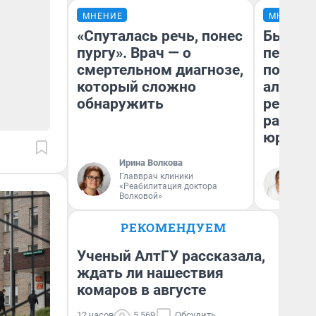
МНЕНИЕ
МНЕНИЕ
«Спуталась речь, понес
Был дол
пургу». Врач — о
пенсия
смертельном диагнозе,
повисш
который сложно
алимен
обнаружить
реальн
разбор
юриста
Ирина Волкова
Главврач клиники
Ма
«Реабилитация доктора
Волковой»
РЕКОМЕНДУЕМ
Ученый АлтГУ рассказала,
ждать ли нашествия
комаров в августе
12 часов
5 569
Обсудить