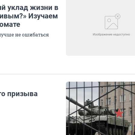
й уклад жизни в
ливым?» Изучаем
комате
лучше не ошибаться
го призыва