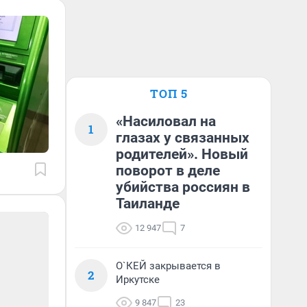
ТОП 5
«Насиловал на
1
глазах у связанных
родителей». Новый
поворот в деле
убийства россиян в
Таиланде
12 947
7
О`КЕЙ закрывается в
2
Иркутске
9 847
23