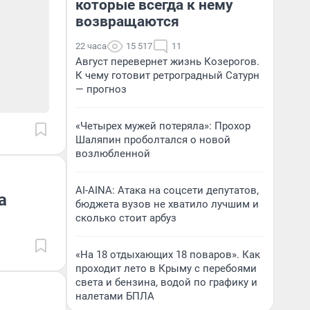
которые всегда к нему
возвращаются
22 часа
15 517
11
Август перевернет жизнь Козерогов.
К чему готовит ретроградный Сатурн
— прогноз
«Четырех мужей потеряла»: Прохор
Шаляпин проболтался о новой
возлюбленной
AI-AINA: Атака на соцсети депутатов,
а
бюджета вузов не хватило лучшим и
сколько стоит арбуз
«На 18 отдыхающих 18 поваров». Как
проходит лето в Крыму с перебоями
света и бензина, водой по графику и
налетами БПЛА