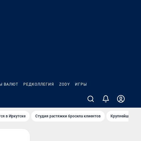
Ы ВАЛЮТ
РЕДКОЛЛЕГИЯ
ZODY
ИГРЫ
ся в Иркутске
Студия растяжки бросила клиентов
Крупнейшие про