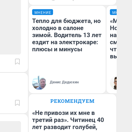
МНЕНИЕ
МНЕНИЕ
Тепло для бюджета, но
«Мы ви
холодно в салоне
Нолана
зимой. Водитель 13 лет
настро
ездит на электрокаре:
смотре
плюсы и минусы
чтобы 
выгляд
Денис Дедюхин
На
РЕКОМЕНДУЕМ
«Не привози их мне в
третий раз». Читинец 40
лет разводит голубей,