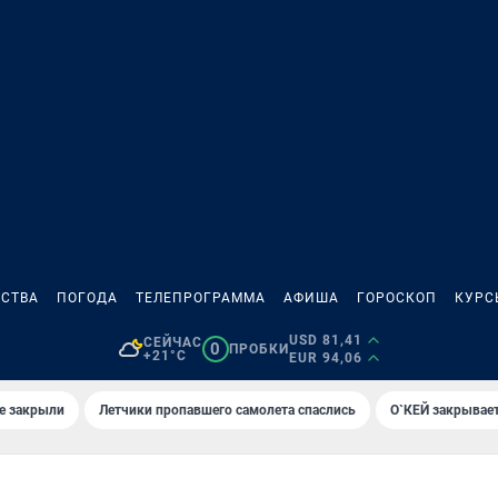
СТВА
ПОГОДА
ТЕЛЕПРОГРАММА
АФИША
ГОРОСКОП
КУРС
USD 81,41
СЕЙЧАС
0
ПРОБКИ
+21°C
EUR 94,06
е закрыли
Летчики пропавшего самолета спаслись
О`КЕЙ закрывает