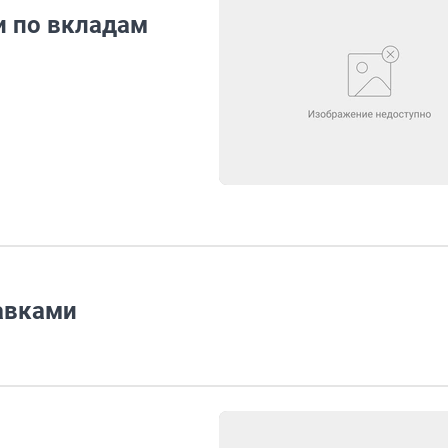
и по вкладам
авками