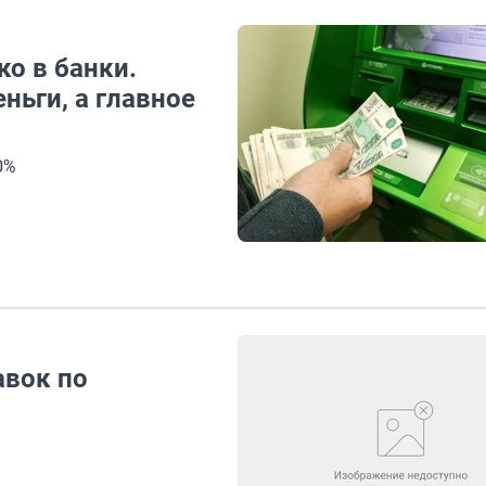
о в банки.
ньги, а главное
0%
авок по