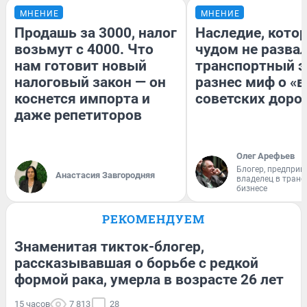
МНЕНИЕ
МНЕНИЕ
Продашь за 3000, налог
Наследие, кото
возьмут с 4000. Что
чудом не разва
нам готовит новый
транспортный э
налоговый закон — он
разнес миф о «
коснется импорта и
советских доро
даже репетиторов
Олег Арефьев
Блогер, предприн
Анастасия Завгородняя
владелец в тран
бизнесе
РЕКОМЕНДУЕМ
Знаменитая тикток-блогер,
рассказывавшая о борьбе с редкой
формой рака, умерла в возрасте 26 лет
15 часов
7 813
28