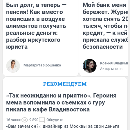
Был долг, а теперь —
Мой банк меня
пенсия! Как вместо
бережет. Журн
повисших в воздухе
хотела снять 20
алиментов получать
тысяч, чтобы п
реальные деньги:
кредит, — к ней
разбор иркутского
приехала служб
юриста
безопасности
Ксения Владими
Маргарита Ярошенко
Автор мнения
РЕКОМЕНДУЕМ
«Так неожиданно и приятно». Героиня
мема вспомнила о съемках с гуру
пикапа в кафе Владивостока
16 часов
9 890
Обсудить
«Вам зачем он?»: дизайнер из Москвы за свои деньги