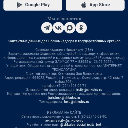
Google Play
App Store
Мы в соцсетях
Контактные данные для Роскомнадзора и государственных органов
Сетевое издание «Ирсити.ру» (18+)
Зарегистрировано Федеральной службой по надзору в сфере связи,
информационных технологий и массовых коммуникаций (Роскомнадзор)
Регистрационный номер ЭЛ № ФС 77 – 83655 от 26.07.2022 г.
Учредитель: Общество с ограниченной ответственностью "ИНТЕРНЕТ
ТЕХНОЛОГИИ"
Главный редактор: Кузнецова Зоя Валерьевна
Адрес редакции: 664022, Россия, г. Иркутск, ул. Советская, стр. 42, пом. 7
(офис 206),
телефон +7 (924) 603 02 71
Электронный адрес редакции:
ircity@shkulev.ru
Контактные данные для Роскомнадзора и государственных органов:
juristnsk@shkulev.ru
Техподдержка:
help@shkulev.ru
РЕКЛАМА НА САЙТЕ
Связаться с рекламным отделом: 8 (30-22) 40-08-90,
reklamaircity@shkulev.ru
Чат-бот в телеграм:
@shkulev_social_ircity_bot