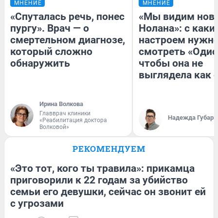
МНЕНИЕ
МНЕНИЕ
«Спуталась речь, понес
«Мы видим нов
пургу». Врач — о
Нолана»: с каки
смертельном диагнозе,
настроем нужн
который сложно
смотреть «Одис
обнаружить
чтобы она не
выглядела как 
Ирина Волкова
Главврач клиники
Надежда Губарь
«Реабилитация доктора
Волковой»
РЕКОМЕНДУЕМ
«Это тот, кого ты травила»: прикамца
приговорили к 22 годам за убийство
семьи его девушки, сейчас он звонит ей
с угрозами