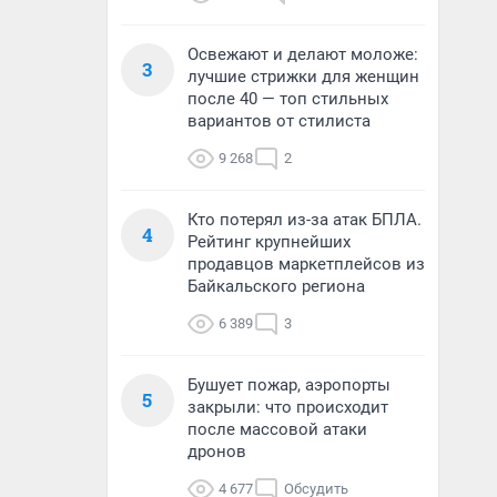
Освежают и делают моложе:
3
лучшие стрижки для женщин
после 40 — топ стильных
вариантов от стилиста
9 268
2
Кто потерял из-за атак БПЛА.
4
Рейтинг крупнейших
продавцов маркетплейсов из
Байкальского региона
6 389
3
Бушует пожар, аэропорты
5
закрыли: что происходит
после массовой атаки
дронов
4 677
Обсудить