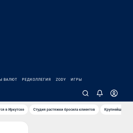
Ы ВАЛЮТ
РЕДКОЛЛЕГИЯ
ZODY
ИГРЫ
ся в Иркутске
Студия растяжки бросила клиентов
Крупнейшие про