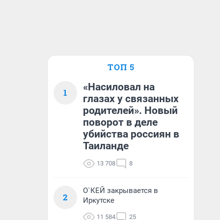
ТОП 5
«Насиловал на
1
глазах у связанных
родителей». Новый
поворот в деле
убийства россиян в
Таиланде
13 708
8
О`КЕЙ закрывается в
2
Иркутске
11 584
25