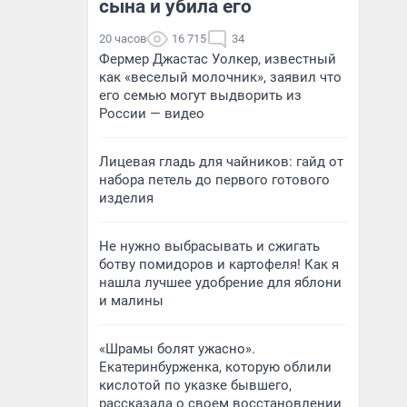
сына и убила его
20 часов
16 715
34
Фермер Джастас Уолкер, известный
как «веселый молочник», заявил что
его семью могут выдворить из
России — видео
Лицевая гладь для чайников: гайд от
набора петель до первого готового
изделия
Не нужно выбрасывать и сжигать
ботву помидоров и картофеля! Как я
нашла лучшее удобрение для яблони
и малины
«Шрамы болят ужасно».
Екатеринбурженка, которую облили
кислотой по указке бывшего,
рассказала о своем восстановлении