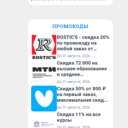
ПРОМОКОДЫ
ROSTIC'S - скидка 20%
по промокоду на
любой заказ от
3199₽!
До 31 августа, 2026
Скидка 72 000 на
высшее образование
и среднее
специальное
До 31 августа, 2026
образование в
Скидка 50% от 800 ₽
первый год обучения
на первый заказ,
максимальная скидка
600 ₽
До 31 августа, 2026
Скидка 11% на все
курсы
До 31 августа, 2026