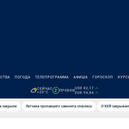
СТВА
ПОГОДА
ТЕЛЕПРОГРАММА
АФИША
ГОРОСКОП
КУРС
USD 82,17
СЕЙЧАС
2
ПРОБКИ
+20°C
EUR 94,84
е закрыли
Летчики пропавшего самолета спаслись
О`КЕЙ закрывает