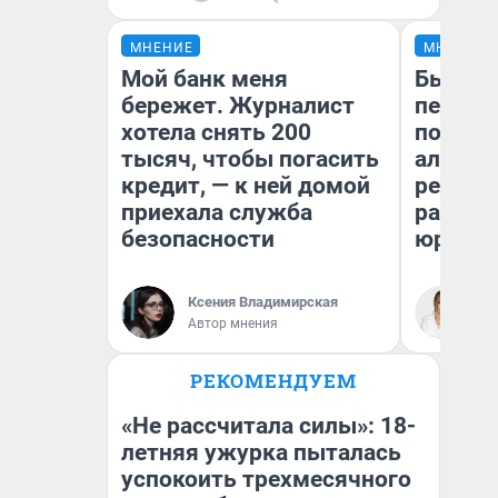
МНЕНИЕ
МНЕНИЕ
Мой банк меня
Был дол
бережет. Журналист
пенсия
хотела снять 200
повисш
тысяч, чтобы погасить
алимен
кредит, — к ней домой
реальн
приехала служба
разбор
безопасности
юриста
Ксения Владимирская
Ма
Автор мнения
РЕКОМЕНДУЕМ
«Не рассчитала силы»: 18-
летняя ужурка пыталась
успокоить трехмесячного