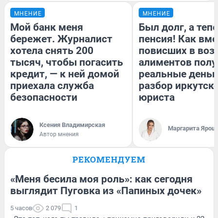
МНЕНИЕ
МНЕНИЕ
Мой банк меня
Был долг, а теп
бережет. Журналист
пенсия! Как вм
хотела снять 200
повисших в воз
тысяч, чтобы погасить
алиментов полу
кредит, — к ней домой
реальные деньг
приехала служба
разбор иркутск
безопасности
юриста
Ксения Владимирская
Маргарита Ярош
Автор мнения
РЕКОМЕНДУЕМ
«Меня бесила моя роль»: как сегодня
выглядит Пуговка из «Папиных дочек»
5 часов
2 079
1