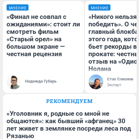
МНЕНИЕ
МНЕНИЕ
«Финал не совпал с
«Никого нельзя
ожиданиями»: стоит ли
победить». О ч
смотреть фильм
главный блокба
«Старый орел» на
этого года, кот
большом экране —
бьет рекорды в
честная рецензия
прокате: честн
отзыв на «Одис
Нолана
Стас Соколов
Надежда Губарь
Эксперт
РЕКОМЕНДУЕМ
«Уголовник я, родные со мной не
общаются»: как бывший «афганец» 30
лет живет в землянке посреди леса под
Рязанью