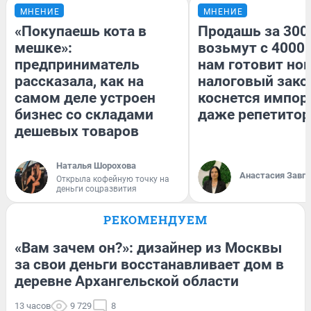
МНЕНИЕ
МНЕНИЕ
«Покупаешь кота в
Продашь за 3000
мешке»:
возьмут с 4000.
предприниматель
нам готовит но
рассказала, как на
налоговый зако
самом деле устроен
коснется импор
бизнес со складами
даже репетитор
дешевых товаров
Наталья Шорохова
Анастасия Завг
Открыла кофейную точку на
деньги соцразвития
РЕКОМЕНДУЕМ
«Вам зачем он?»: дизайнер из Москвы
за свои деньги восстанавливает дом в
деревне Архангельской области
13 часов
9 729
8