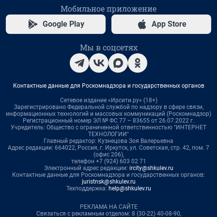
Мобильное приложение
Google Play
App Store
Мы в соцсетях
Контактные данные для Роскомнадзора и государственных органов
Сетевое издание «Ирсити.ру» (18+)
Зарегистрировано Федеральной службой по надзору в сфере связи,
информационных технологий и массовых коммуникаций (Роскомнадзор)
Регистрационный номер ЭЛ № ФС 77 – 83655 от 26.07.2022 г.
Учредитель: Общество с ограниченной ответственностью "ИНТЕРНЕТ
ТЕХНОЛОГИИ"
Главный редактор: Кузнецова Зоя Валерьевна
Адрес редакции: 664022, Россия, г. Иркутск, ул. Советская, стр. 42, пом. 7
(офис 206),
телефон +7 (924) 603 02 71
Электронный адрес редакции:
ircity@shkulev.ru
Контактные данные для Роскомнадзора и государственных органов:
juristnsk@shkulev.ru
Техподдержка:
help@shkulev.ru
РЕКЛАМА НА САЙТЕ
Связаться с рекламным отделом: 8 (30-22) 40-08-90,